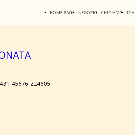
HOME PAGE
NEGOZIO
CHI SIAMO
TR
IONATA
431-45676-224605